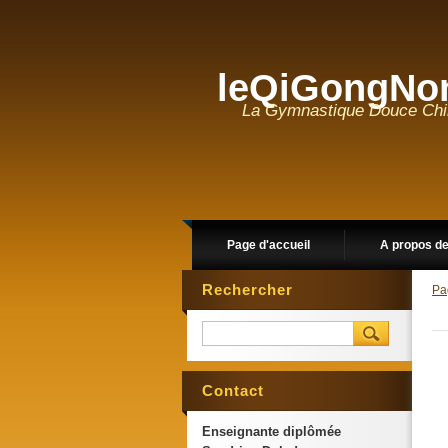
leQiGongNo
La Gymnastique Douce Chino
Page d'accueil
A propos d
Rechercher
Pa
Contact
Enseignante diplômée