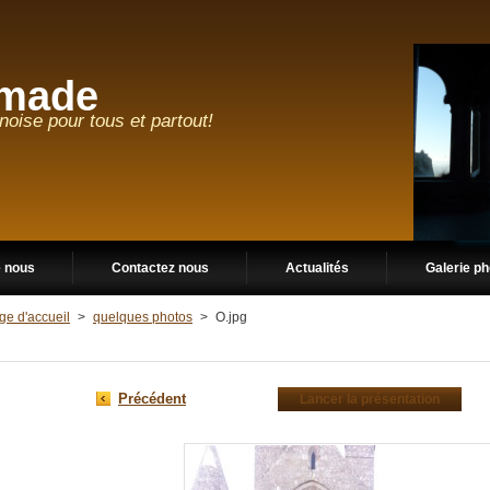
made
ise pour tous et partout!
e nous
Contactez nous
Actualités
Galerie p
ge d'accueil
>
quelques photos
>
O.jpg
Précédent
Lancer la présentation