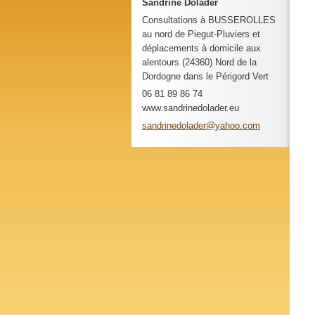
Sandrine Dolader
Consultations à BUSSEROLLES
au nord de Piegut-Pluviers et
déplacements à domicile aux
alentours (24360) Nord de la
Dordogne dans le Périgord Vert
06 81 89 86 74
www.sandrinedolader.eu
sandrine
dolader@
yahoo.co
m