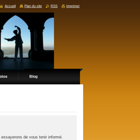
Accueil
Plan du site
RSS
Imprimer
hotos
Blog
s essayerons de vous tenir informé.