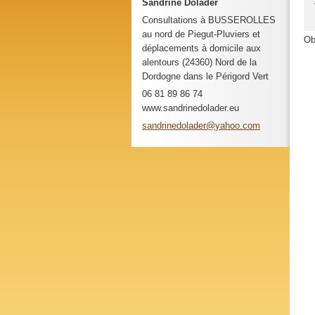
Sandrine Dolader
Consultations à BUSSEROLLES
au nord de Piegut-Pluviers et
Ob
déplacements à domicile aux
alentours (24360) Nord de la
Dordogne dans le Périgord Vert
06 81 89 86 74
www.sandrinedolader.eu
sandrine
dolader@
yahoo.co
m