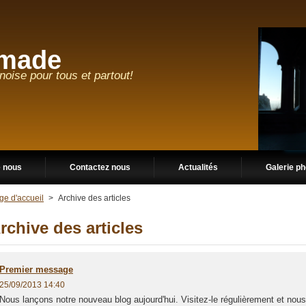
made
ise pour tous et partout!
e nous
Contactez nous
Actualités
Galerie p
ge d'accueil
>
Archive des articles
rchive des articles
Premier message
25/09/2013 14:40
Nous lançons notre nouveau blog aujourd'hui. Visitez-le régulièrement et nou