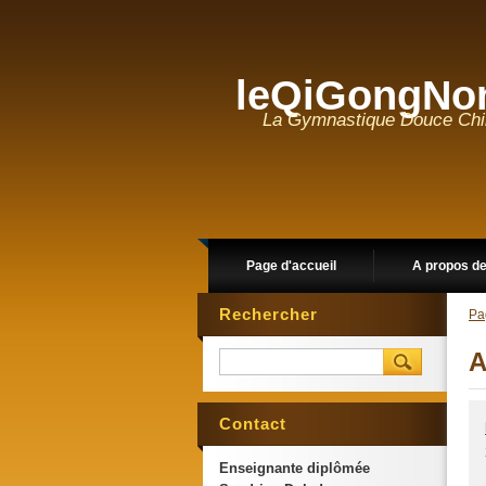
leQiGongNo
La Gymnastique Douce Chino
Page d'accueil
A propos d
Rechercher
Pa
A
Contact
Enseignante diplômée