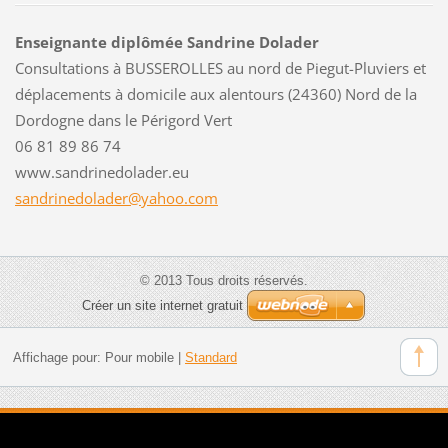
Enseignante diplômée Sandrine Dolader
Consultations à BUSSEROLLES au nord de Piegut-Pluviers et
déplacements à domicile aux alentours (24360) Nord de la
Dordogne dans le Périgord Vert
06 81 89 86 74
www.sandrinedolader.eu
sandrine
dolader@
yahoo.co
m
© 2013 Tous droits réservés.
Créer un site internet gratuit
Affichage pour:
Pour mobile
|
Standard